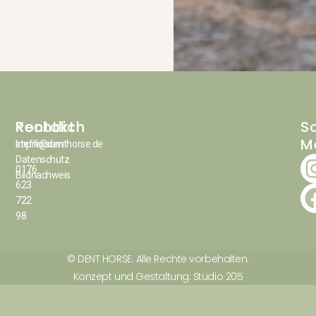
Kontakt
Rechtlich
So
M
steffi@denthorse.de
Impressum
Datenschutz
0176
Bildnachweis
623
722
98
© DENT HORSE. Alle Rechte vorbehalten.
Konzept und Gestaltung: Studio 205